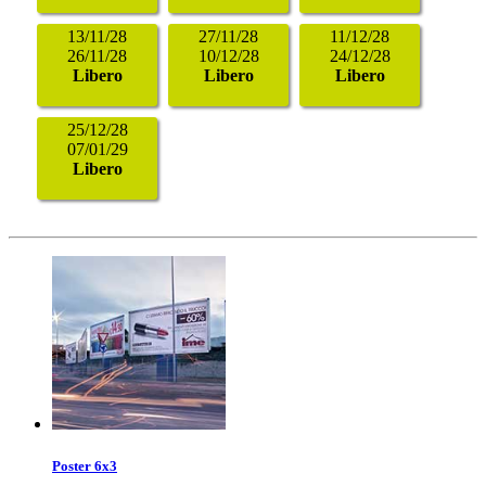
13/11/28
27/11/28
11/12/28
26/11/28
10/12/28
24/12/28
Libero
Libero
Libero
25/12/28
07/01/29
Libero
Poster 6x3