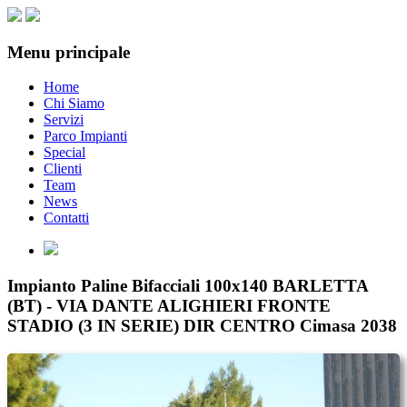
Menu principale
Home
Chi Siamo
Servizi
Parco Impianti
Special
Clienti
Team
News
Contatti
Impianto Paline Bifacciali 100x140 BARLETTA
(BT) - VIA DANTE ALIGHIERI FRONTE
STADIO (3 IN SERIE) DIR CENTRO Cimasa 2038