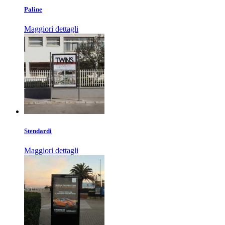
Paline
Maggiori dettagli
Stendardi
Maggiori dettagli