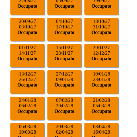
22/08/27
05/09/27
19/09/27
Occupato
Occupato
Occupato
20/09/27
04/10/27
18/10/27
03/10/27
17/10/27
31/10/27
Occupato
Occupato
Occupato
01/11/27
15/11/27
29/11/27
14/11/27
28/11/27
12/12/27
Occupato
Occupato
Occupato
13/12/27
27/12/27
10/01/28
26/12/27
09/01/28
23/01/28
Occupato
Occupato
Occupato
24/01/28
07/02/28
21/02/28
06/02/28
20/02/28
05/03/28
Occupato
Occupato
Occupato
06/03/28
20/03/28
03/04/28
19/03/28
02/04/28
16/04/28