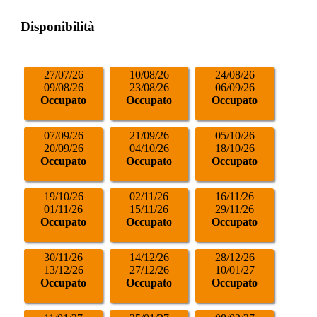
Disponibilità
27/07/26
10/08/26
24/08/26
09/08/26
23/08/26
06/09/26
Occupato
Occupato
Occupato
07/09/26
21/09/26
05/10/26
20/09/26
04/10/26
18/10/26
Occupato
Occupato
Occupato
19/10/26
02/11/26
16/11/26
01/11/26
15/11/26
29/11/26
Occupato
Occupato
Occupato
30/11/26
14/12/26
28/12/26
13/12/26
27/12/26
10/01/27
Occupato
Occupato
Occupato