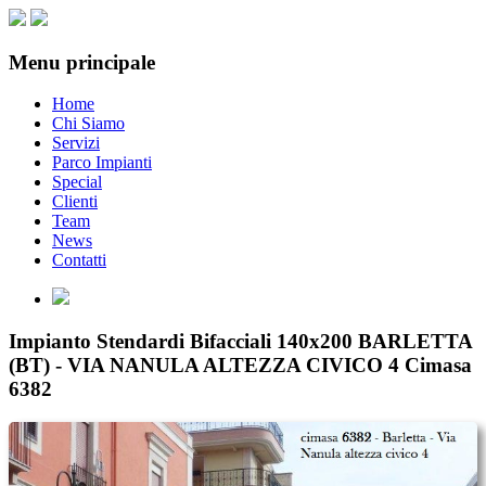
Menu principale
Home
Chi Siamo
Servizi
Parco Impianti
Special
Clienti
Team
News
Contatti
Impianto Stendardi Bifacciali 140x200 BARLETTA
(BT) - VIA NANULA ALTEZZA CIVICO 4 Cimasa
6382