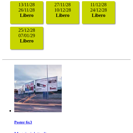
13/11/28
27/11/28
11/12/28
26/11/28
10/12/28
24/12/28
Libero
Libero
Libero
25/12/28
07/01/29
Libero
Poster 6x3